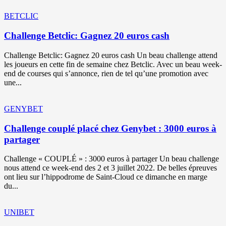
BETCLIC
Challenge Betclic: Gagnez 20 euros cash
Challenge Betclic: Gagnez 20 euros cash Un beau challenge attend
les joueurs en cette fin de semaine chez Betclic. Avec un beau week-
end de courses qui s’annonce, rien de tel qu’une promotion avec
une...
GENYBET
Challenge couplé placé chez Genybet : 3000 euros à
partager
Challenge « COUPLÉ » : 3000 euros à partager Un beau challenge
nous attend ce week-end des 2 et 3 juillet 2022. De belles épreuves
ont lieu sur l’hippodrome de Saint-Cloud ce dimanche en marge
du...
UNIBET