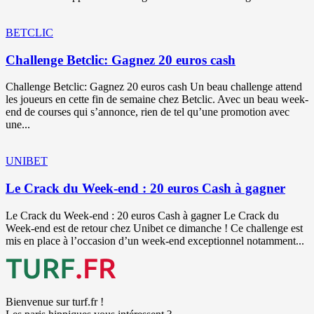
BETCLIC
Challenge Betclic: Gagnez 20 euros cash
Challenge Betclic: Gagnez 20 euros cash Un beau challenge attend
les joueurs en cette fin de semaine chez Betclic. Avec un beau week-
end de courses qui s’annonce, rien de tel qu’une promotion avec
une...
UNIBET
Le Crack du Week-end : 20 euros Cash à gagner
Le Crack du Week-end : 20 euros Cash à gagner Le Crack du
Week-end est de retour chez Unibet ce dimanche ! Ce challenge est
mis en place à l’occasion d’un week-end exceptionnel notamment...
Bienvenue sur turf.fr !