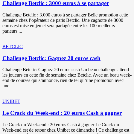
Challenge Betclic : 3000 euros à se partager
Challenge Betclic : 3.000 euros à se partager Belle promotion cette
semaine chez l’opérateur de paris Betclic. Une cagnotte de 3000
euros est mise en jeu et sera partagée entre les 100 meilleurs
parieurs....
BETCLIC
Challenge Betclic: Gagnez 20 euros cash
Challenge Betclic: Gagnez 20 euros cash Un beau challenge attend
les joueurs en cette fin de semaine chez Betclic. Avec un beau week-
end de courses qui s’annonce, rien de tel qu’une promotion avec
une...
UNIBET
Le Crack du Week-end : 20 euros Cash à gagner
Le Crack du Week-end : 20 euros Cash à gagner Le Crack du
Week-end est de retour chez Unibet ce dimanche ! Ce challenge est