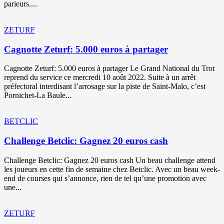
parieurs....
ZETURF
Cagnotte Zeturf: 5.000 euros à partager
Cagnotte Zeturf: 5.000 euros à partager Le Grand National du Trot
reprend du service ce mercredi 10 août 2022. Suite à un arrêt
préfectoral interdisant l’arrosage sur la piste de Saint-Malo, c’est
Pornichet-La Baule...
BETCLIC
Challenge Betclic: Gagnez 20 euros cash
Challenge Betclic: Gagnez 20 euros cash Un beau challenge attend
les joueurs en cette fin de semaine chez Betclic. Avec un beau week-
end de courses qui s’annonce, rien de tel qu’une promotion avec
une...
ZETURF