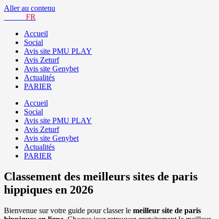
Aller au contenu
TURF.
FR
Accueil
Social
Avis site PMU PLAY
Avis Zeturf
Avis site Genybet
Actualités
PARIER
Accueil
Social
Avis site PMU PLAY
Avis Zeturf
Avis site Genybet
Actualités
PARIER
Classement des meilleurs sites de paris
hippiques en 2026
Bienvenue sur votre guide pour classer le
meilleur site de paris