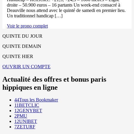
droite – 50.900 euros – 16 partants Un week-end consacré à
Deauville nous attend avec le quinté de samedi en premier lieu.
Un traditionnel handicap […]
Voir le prono complet
QUINTE DU JOUR
QUINTE DEMAIN
QUINTE HIER
OUVRIR UN COMPTE
Actualité des offres et bonus paris
hippiques en ligne
44
Tous les Bookmaker
11
BETCLIC
12
GENYBET
2
PMU
12
UNIBET
7
ZETURF