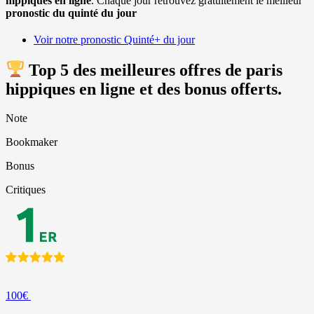
hippiques en ligne
. Chaque jour retrouvez gratuitement le meilleur
pronostic du quinté du jour
Voir notre pronostic Quinté+ du jour
Top 5 des meilleures offres de paris
hippiques en ligne et des bonus offerts.
Note
Bookmaker
Bonus
Critiques
100€