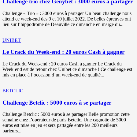
Challenge trio chez Genybet : 3000 euros à partager
Challenge « Trio » : 3000 euros à partager Un beau challenge nous
attend ce week-end des 9 et 10 juillet 2022. De belles épreuves ont
lieu sur l’hippodrome de Deauville ce dimanche en marge du...
UNIBET
Le Crack du Week-end : 20 euros Cash à gagner
Le Crack du Week-end : 20 euros Cash à gagner Le Crack du
Week-end est de retour chez Unibet ce dimanche ! Ce challenge est
mis en place à l’occasion d’un week-end de qualité...
BETCLIC
Challenge Betclic : 5000 euros à se partager
Challenge Betclic : 5000 euros à se partager Belle promotion cette
semaine chez l’opérateur de paris Betclic. Une cagnotte de 5000
euros est mise en jeu et sera partagée entre les 200 meilleurs
parieurs....