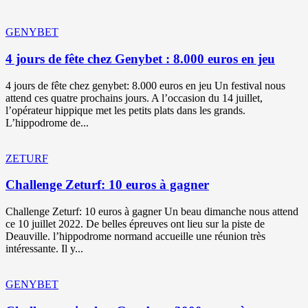
GENYBET
4 jours de fête chez Genybet : 8.000 euros en jeu
4 jours de fête chez genybet: 8.000 euros en jeu Un festival nous
attend ces quatre prochains jours. A l’occasion du 14 juillet,
l’opérateur hippique met les petits plats dans les grands.
L’hippodrome de...
ZETURF
Challenge Zeturf: 10 euros à gagner
Challenge Zeturf: 10 euros à gagner Un beau dimanche nous attend
ce 10 juillet 2022. De belles épreuves ont lieu sur la piste de
Deauville. l’hippodrome normand accueille une réunion très
intéressante. Il y...
GENYBET