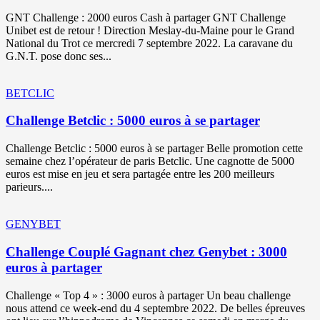
GNT Challenge : 2000 euros Cash à partager GNT Challenge
Unibet est de retour ! Direction Meslay-du-Maine pour le Grand
National du Trot ce mercredi 7 septembre 2022. La caravane du
G.N.T. pose donc ses...
BETCLIC
Challenge Betclic : 5000 euros à se partager
Challenge Betclic : 5000 euros à se partager Belle promotion cette
semaine chez l’opérateur de paris Betclic. Une cagnotte de 5000
euros est mise en jeu et sera partagée entre les 200 meilleurs
parieurs....
GENYBET
Challenge Couplé Gagnant chez Genybet : 3000
euros à partager
Challenge « Top 4 » : 3000 euros à partager Un beau challenge
nous attend ce week-end du 4 septembre 2022. De belles épreuves