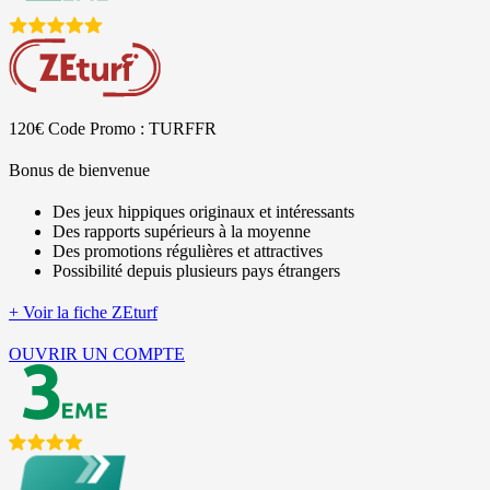
120€
Code Promo : TURFFR
Bonus de bienvenue
Des jeux hippiques originaux et intéressants
Des rapports supérieurs à la moyenne
Des promotions régulières et attractives
Possibilité depuis plusieurs pays étrangers
+ Voir la fiche ZEturf
OUVRIR UN COMPTE