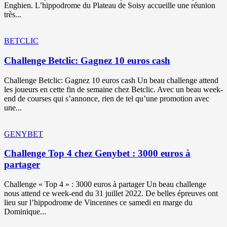
Enghien. L’hippodrome du Plateau de Soisy accueille une réunion
très...
BETCLIC
Challenge Betclic: Gagnez 10 euros cash
Challenge Betclic: Gagnez 10 euros cash Un beau challenge attend
les joueurs en cette fin de semaine chez Betclic. Avec un beau week-
end de courses qui s’annonce, rien de tel qu’une promotion avec
une...
GENYBET
Challenge Top 4 chez Genybet : 3000 euros à
partager
Challenge « Top 4 » : 3000 euros à partager Un beau challenge
nous attend ce week-end du 31 juillet 2022. De belles épreuves ont
lieu sur l’hippodrome de Vincennes ce samedi en marge du
Dominique...