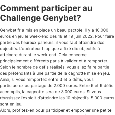
Comment participer au
Challenge Genybet?
Genybet.fr a mis en place un beau pactole. Il y a 10.000
euros en jeu le week-end des 18 et 19 juin 2022. Pour faire
partie des heureux parieurs, il vous faut atteindre des
objectifs. L’opérateur hippique a fixé dix objectifs à
atteindre durant le week-end. Cela concerne
principalement différents paris à valider et à remporter.
Selon le nombre de défis réalisés, vous allez faire partie
des prétendants à une partie de la cagnotte mise en jeu.
Ainsi, si vous remportez entre 3 et 5 défis, vous
participerez au partage de 2.000 euros. Entre 6 et 9 défis
accomplis, la cagnotte sera de 3.000 euros. Si vous
réussissez l’exploit d’atteindre les 10 objectifs, 5.000 euros
sont en jeu.
Alors, profitez-en pour participer et empocher une petite