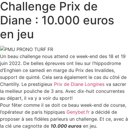
Challenge Prix de
Diane : 10.000 euros
en jeu
Un beau challenge nous attend ce week-end des 18 et 19
juin 2022. De belles épreuves ont lieu sur l’hippodrome
d’Enghien ce samedi en marge du Prix des Invalides,
support de quinté. Cela sera également le cas du côté de
Chantilly. Le prestigieux
Prix de Diane Longines
va sacrer
la meilleur pouliche de 3 ans. Avec dix-huit concurrentes
au départ, il va y a voir du sport!
Pour fêter comme il se doit ce beau week-end de course,
l’opérateur de paris hippiques
Genybet.fr
a décidé de
proposer à ses fidèles parieurs un challenge. Et ce, avec à
la clé une cagnotte de
10.000 euros
en jeu.