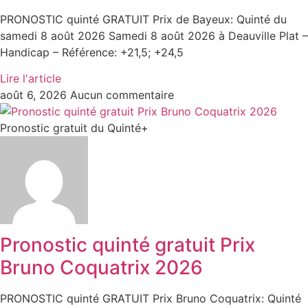
PRONOSTIC quinté GRATUIT Prix de Bayeux: Quinté du
samedi 8 août 2026 Samedi 8 août 2026 à Deauville Plat –
Handicap – Référence: +21,5; +24,5
Lire l'article
août 6, 2026
Aucun commentaire
Pronostic gratuit du Quinté+
Pronostic quinté gratuit Prix
Bruno Coquatrix 2026
PRONOSTIC quinté GRATUIT Prix Bruno Coquatrix: Quinté