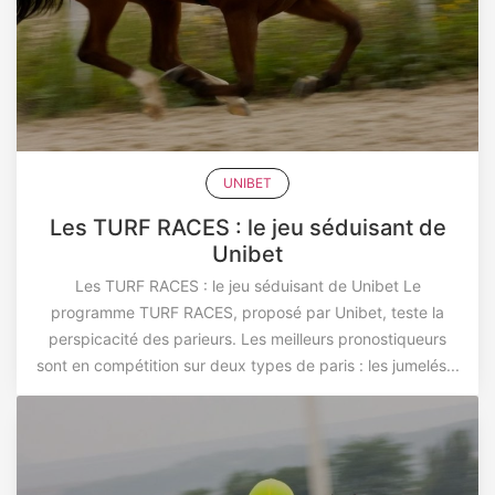
UNIBET
Les TURF RACES : le jeu séduisant de
Unibet
Les TURF RACES : le jeu séduisant de Unibet Le
programme TURF RACES, proposé par Unibet, teste la
perspicacité des parieurs. Les meilleurs pronostiqueurs
sont en compétition sur deux types de paris : les jumelés...