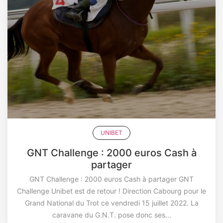
UNIBET
GNT Challenge : 2000 euros Cash à
partager
GNT Challenge : 2000 euros Cash à partager GNT
Challenge Unibet est de retour ! Direction Cabourg pour le
Grand National du Trot ce vendredi 15 juillet 2022. La
caravane du G.N.T. pose donc ses...