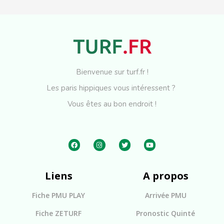
Bienvenue sur turf.fr !
Les paris hippiques vous intéressent ?
Vous êtes au bon endroit !
Liens
A propos
Fiche PMU PLAY
Arrivée PMU
Fiche ZETURF
Pronostic Quinté