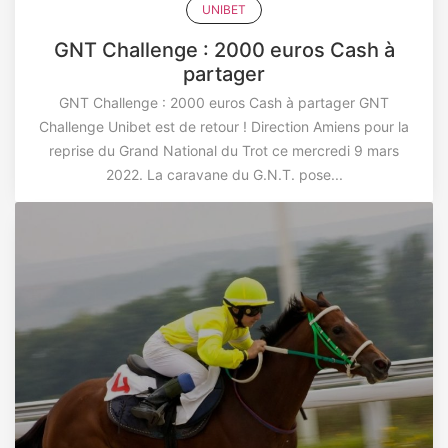
UNIBET
GNT Challenge : 2000 euros Cash à
partager
GNT Challenge : 2000 euros Cash à partager GNT
Challenge Unibet est de retour ! Direction Amiens pour la
reprise du Grand National du Trot ce mercredi 9 mars
2022. La caravane du G.N.T. pose...