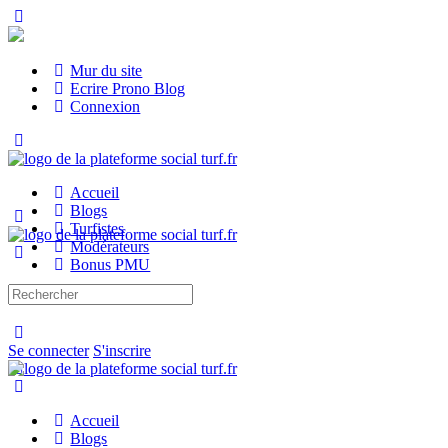
Mur du site
Ecrire Prono Blog
Connexion
Accueil
Blogs
Turfistes
Modérateurs
Bonus PMU
Recherche
pour:
Se connecter
S'inscrire
Accueil
Blogs