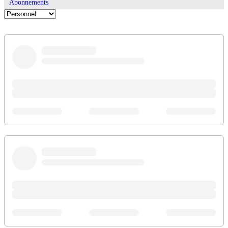
Abonnements