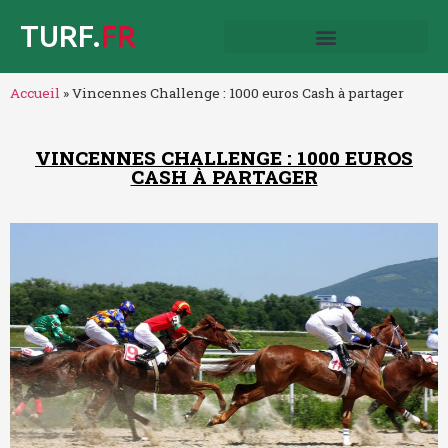
TURF.
FR
Accueil
»
Vincennes Challenge : 1000 euros Cash à partager
VINCENNES CHALLENGE : 1000 EUROS
CASH À PARTAGER