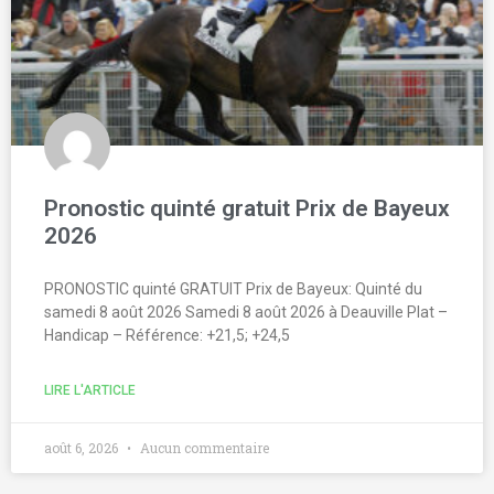
Pronostic quinté gratuit Prix de Bayeux
2026
PRONOSTIC quinté GRATUIT Prix de Bayeux: Quinté du
samedi 8 août 2026 Samedi 8 août 2026 à Deauville Plat –
Handicap – Référence: +21,5; +24,5
LIRE L'ARTICLE
août 6, 2026
Aucun commentaire