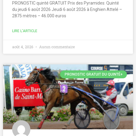
PRONOSTIC quinté GRATUIT Prix des Pyramides: Quinté
du jeudi 6 août 2026 Jeudi 6 août 2026 à Enghien Attelé –
2875 mètres – 46.000 euros
LIRE L'ARTICLE
août 4, 2026
Aucun commentaire
PRONOSTIC GRATUIT DU QUINTÉ+