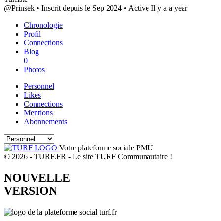
@Prinsek
•
Inscrit depuis le Sep 2024
•
Active Il y a a year
Chronologie
Profil
Connections
Blog
0
Photos
Personnel
Likes
Connections
Mentions
Abonnements
Votre plateforme sociale PMU
© 2026 - TURF.FR - Le site TURF Communautaire !
NOUVELLE
VERSION