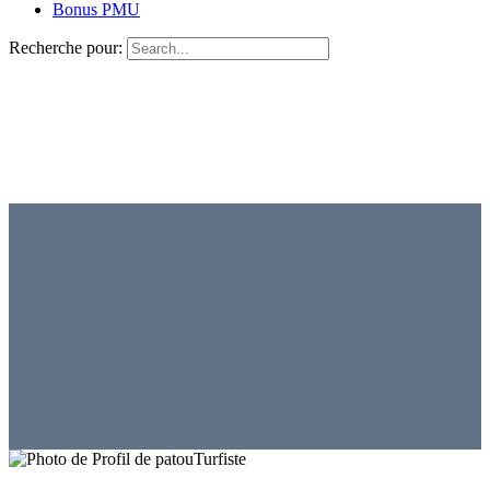
Bonus PMU
Recherche pour:
Turfiste