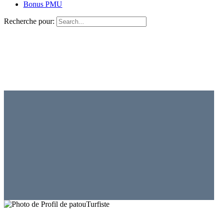
Bonus PMU
Recherche pour:
Turfiste