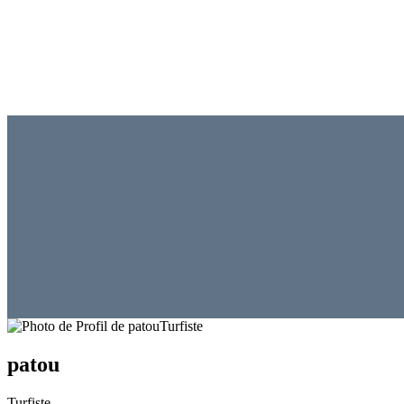
Turfiste
patou
Turfiste