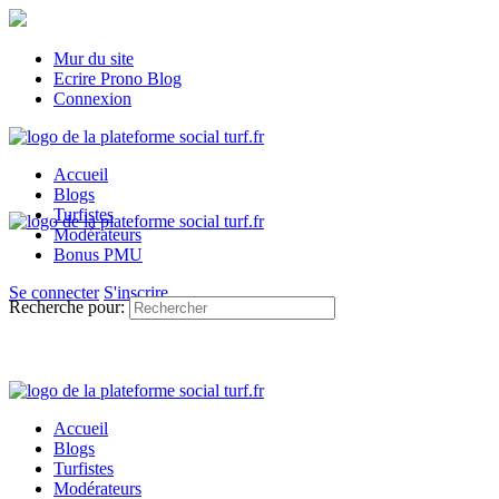
Mur du site
Ecrire Prono Blog
Connexion
Accueil
Blogs
Turfistes
Modérateurs
Bonus PMU
Se connecter
S'inscrire
Recherche pour:
Accueil
Blogs
Turfistes
Modérateurs