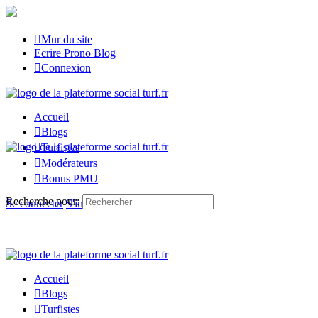
Mur du site
Ecrire Prono Blog
Connexion
Accueil
Blogs
Turfistes
Modérateurs
Bonus PMU
Recherche pour:
Se connecter
S'inscrire
Accueil
Blogs
Turfistes