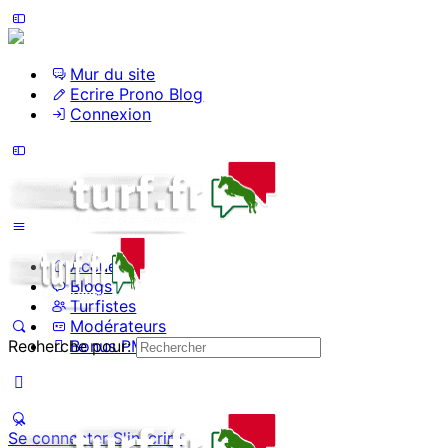
Mur du site
Ecrire Prono Blog
Connexion
Accueil
Blogs
Turfistes
Modérateurs
Recherche pour:
Bonus PMU
Se connecter
S'inscrire