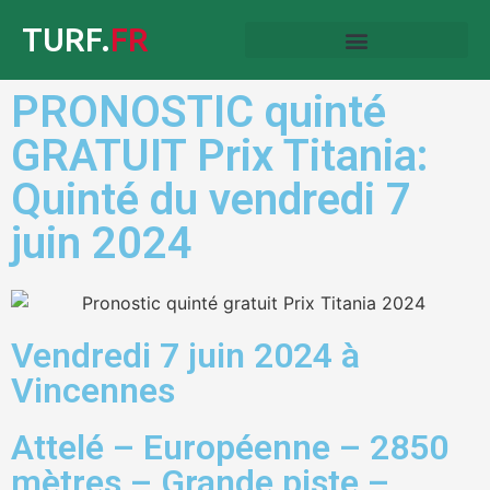
TURF.
FR
PRONOSTIC quinté
GRATUIT Prix Titania:
Quinté du vendredi 7
juin 2024
Vendredi 7 juin 2024 à
Vincennes
Attelé – Européenne – 2850
mètres – Grande piste –