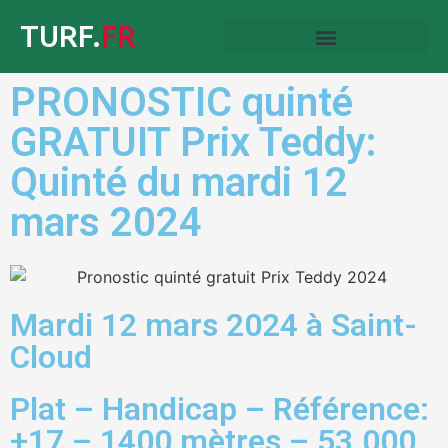
TURF.
FR
PRONOSTIC quinté
GRATUIT Prix Teddy:
Quinté du mardi 12
mars 2024
Mardi 12 mars 2024 à Saint-
Cloud
Plat – Handicap – Référence:
+17 – 1400 mètres – 53.000