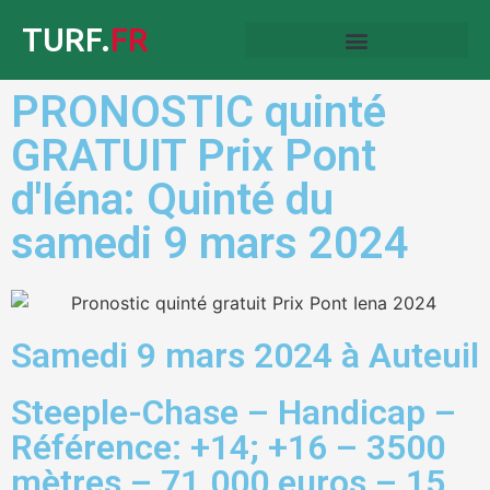
TURF.
FR
PRONOSTIC quinté
GRATUIT Prix Pont
d'Iéna: Quinté du
samedi 9 mars 2024
Samedi 9 mars 2024 à Auteuil
Steeple-Chase – Handicap –
Référence: +14; +16 – 3500
mètres – 71.000 euros – 15