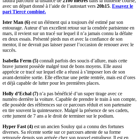
faudra parcourir la distance de
2100 mètres
dans la huitième course,
avec un départ donné à l’aide de l’autostart vers
20h15
.
Essayez le
pari Tiercé combiné.
Ister Man (6)
est un élément qui a toujours été estimé par son
entourage. Auteur d’un excellent retour sur la cendrée parisienne en
mars, il revient sur un tracé sur lequel il n’a jamais connu la défaite
en deux essais. Présenté pieds nus et avec la confiance de son
mentor, il ne devrait pas laisser passer l’occasion de renouer avec le
succès.
Isabella Ferm (5)
connaît parfois des soucis d’allure, mais cette
brave jument possède malgré tout de bons moyens. Elle aussi
apprécie ce tracé sur lequel elle a réussi à s’imposer lors de son
avant-dernière sortie. Elle effectue une petite rentrée, mais est d’ores
et déjà capable de lutter pour les premières places.
Holly d’Echal (7)
n’a pas bénéficié d’un super tirage avec ce
numéro derrière la voiture. Capable de prendre le train à son compte,
elle possède des références sur ce parcours réduit et son partenaire
en tire souvent la quintessence. Malgré la présence de ses cadets,
cette jument de 7 ans a le droit de terminer sur le podium.
Hyper Fast (4)
est un ancien Souloy qui a connu des fortunes
diverses. Sa récente sortie sur ce parcours atteste de sa forme
retrouvée depuis son arrivée chez son nouvel entraîneur. Il est en