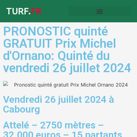
TURF.
FR
PRONOSTIC quinté
GRATUIT Prix Michel
d'Ornano: Quinté du
vendredi 26 juillet 2024
Vendredi 26 juillet 2024 à
Cabourg
Attelé – 2750 mètres –
32.000 euros – 15 partants