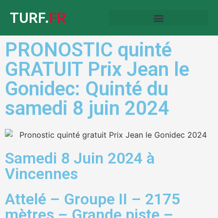
TURF.
FR
PRONOSTIC quinté
GRATUIT Prix Jean le
Gonidec: Quinté du
samedi 8 juin 2024
Samedi 8 Juin 2024 à
Vincennes
Attelé – Groupe II – 2175
mètres – Grande piste –