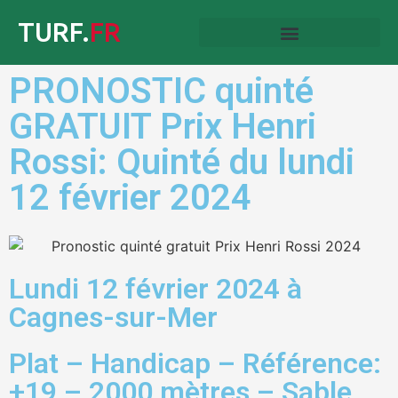
TURF.
FR
PRONOSTIC quinté
GRATUIT Prix Henri
Rossi: Quinté du lundi
12 février 2024
Lundi 12 février 2024 à
Cagnes-sur-Mer
Plat – Handicap – Référence:
+19 – 2000 mètres – Sable