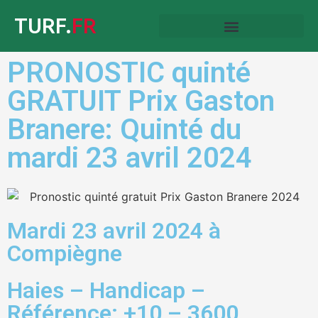
TURF.
FR
PRONOSTIC quinté
GRATUIT Prix Gaston
Branere: Quinté du
mardi 23 avril 2024
Mardi 23 avril 2024 à
Compiègne
Haies – Handicap –
Référence: +10 – 3600