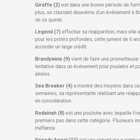
Giraffe (2)
est dans une bonne période de forme
plus, se classant deuxième d’un événement à Bor
de ce quinté.
Legend (7)
effectue sa réapparition, mais elle 
pour les pistes profondes, cette jument de 6 ans 
accorder un large crédit.
Brandywine (9)
vient de faire une prometteuse 
tentative dans un événement pour poulains et pou
aînées.
Sea Breaker (4)
a montré des moyens dans ce t
semaines, sa représentante réalisant une réappa
en considération.
Rodainah (8)
est une pouliche avec laquelle Fra
premiers pas dans cette catégorie. Plusieurs inc
méfiance.
Speedy Angel (11)
est une jument qui a connu 