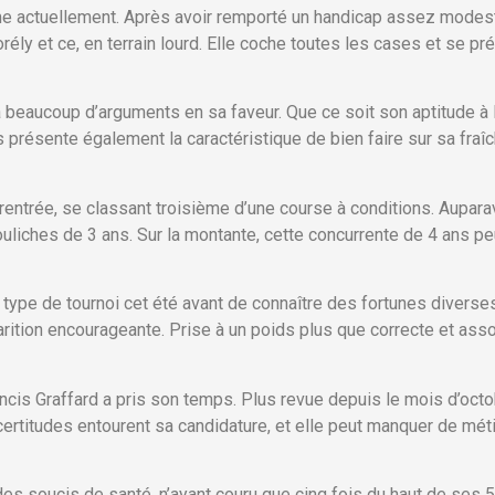
 actuellement. Après avoir remporté un handicap assez modeste
ély et ce, en terrain lourd. Elle coche toutes les cases et se p
a beaucoup d’arguments en sa faveur. Que ce soit son aptitude à l
présente également la caractéristique de bien faire sur sa fraîch
rentrée, se classant troisième d’une course à conditions. Auparav
liches de 3 ans. Sur la montante, cette concurrente de 4 ans peut
ype de tournoi cet été avant de connaître des fortunes diverses
rition encourageante. Prise à un poids plus que correcte et ass
ncis Graffard a pris son temps. Plus revue depuis le mois d’octobr
ertitudes entourent sa candidature, et elle peut manquer de métie
des soucis de santé, n’ayant couru que cinq fois du haut de ses 5