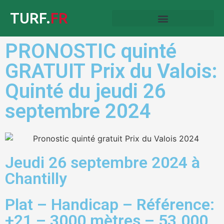
TURF.
FR
PRONOSTIC quinté
GRATUIT Prix du Valois:
Quinté du jeudi 26
septembre 2024
Jeudi 26 septembre 2024 à
Chantilly
Plat – Handicap – Référence:
+21 – 3000 mètres – 53.000