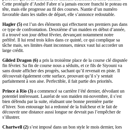
Cette protégée d’André Fabre n’a jamais encore franchi le poteau en
tête, mais elle progresse au fil des courses. Nantie d’un numéro
favorable dans les stalles de départ, elle s’annonce redoutable.
Hagler (5)
est l’un des éléments qui effectuent ses premiers pas dans
ce type de confrontation. Deuxième d’un maiden en début d’année,
il a trouvé son jour début février, devançant notamment notre
préféré. Il lui rend trois kilos dans ce quinté, ce qui complique sa
tâche mais, ses limites étant inconnues, mieux vaut lui accorder un
large crédit.
Gilded Dragon (6)
a pris la troisième place de la course clé disputée
fin février. Sa fin de course nous a séduits, et ce fils de Siyouni va
sans doute afficher des progrès, sachant qu’il revenait en piste. Il
découvrait également cette surface, prouvant qu’il s’y sentait
parfaitement à son aise. Perfectible, il fait partie des priorités.
Prince à Rio (3)
a commencé sa carrière l’été dernier, dévoilant un
potentiel intéressant. Lauréat de son maiden mi-novembre, il s’est
bien défendu par la suite, réalisant une bonne première partie
d’hiver. Son entourage lui a redonné de la fraîcheur et le fait de
découvrir une distance aussi longue ne devrait pas l’empêcher de
s’illustrer.
Chartwell (2)
s’est imposé dans un bon style le mois dernier, lors