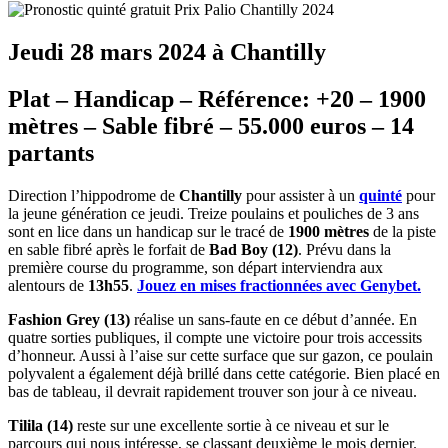
Jeudi 28 mars 2024 à Chantilly
Plat – Handicap – Référence: +20 – 1900
mètres – Sable fibré – 55.000 euros – 14
partants
Direction l’hippodrome de
Chantilly
pour assister à un
quinté
pour
la jeune génération ce jeudi. Treize poulains et pouliches de 3 ans
sont en lice dans un handicap sur le tracé de
1900 mètres
de la piste
en sable fibré après le forfait de
Bad Boy (12)
. Prévu dans la
première course du programme, son départ interviendra aux
alentours de
13h55
.
Jouez en mises fractionnées avec Genybet.
Fashion Grey (13)
réalise un sans-faute en ce début d’année. En
quatre sorties publiques, il compte une victoire pour trois accessits
d’honneur. Aussi à l’aise sur cette surface que sur gazon, ce poulain
polyvalent a également déjà brillé dans cette catégorie. Bien placé en
bas de tableau, il devrait rapidement trouver son jour à ce niveau.
Tilila (14)
reste sur une excellente sortie à ce niveau et sur le
parcours qui nous intéresse, se classant deuxième le mois dernier.