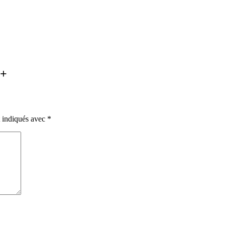
é+
t indiqués avec
*