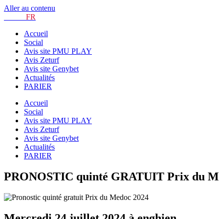
Aller au contenu
TURF.
FR
Accueil
Social
Avis site PMU PLAY
Avis Zeturf
Avis site Genybet
Actualités
PARIER
Accueil
Social
Avis site PMU PLAY
Avis Zeturf
Avis site Genybet
Actualités
PARIER
PRONOSTIC quinté GRATUIT Prix du Médoc
Mercredi 24 juillet 2024 à enghien