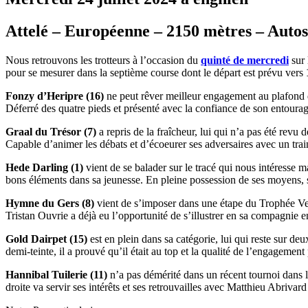
Attelé – Européenne – 2150 mètres – Autost
Nous retrouvons les trotteurs à l’occasion du
quinté de mercredi
sur 
pour se mesurer dans la septième course dont le départ est prévu vers
Fonzy d’Heripre (16)
ne peut rêver meilleur engagement au plafond d
Déferré des quatre pieds et présenté avec la confiance de son entourage
Graal du Trésor (7)
a repris de la fraîcheur, lui qui n’a pas été revu
Capable d’animer les débats et d’écoeurer ses adversaires avec un train
Hede Darling (1)
vient de se balader sur le tracé qui nous intéresse ma
bons éléments dans sa jeunesse. En pleine possession de ses moyens, s
Hymne du Gers (8)
vient de s’imposer dans une étape du Trophée Ver
Tristan Ouvrie a déjà eu l’opportunité de s’illustrer en sa compagnie en
Gold Dairpet (15)
est en plein dans sa catégorie, lui qui reste sur deu
demi-teinte, il a prouvé qu’il était au top et la qualité de l’engagemen
Hannibal Tuilerie (11)
n’a pas démérité dans un récent tournoi dans le
droite va servir ses intérêts et ses retrouvailles avec Matthieu Abriva