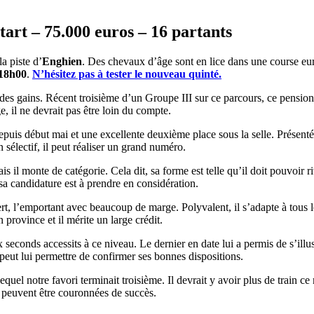
art – 75.000 euros – 16 partants
la piste d’
Enghien
. Des chevaux d’âge sont en lice dans une course e
18h00
.
N’hésitez pas à tester le nouveau quinté.
es gains. Récent troisième d’un Groupe III sur ce parcours, ce pensionn
, il ne devrait pas être loin du compte.
 depuis début mai et une excellente deuxième place sous la selle. Présenté
 sélectif, il peut réaliser un grand numéro.
is il monte de catégorie. Cela dit, sa forme est telle qu’il doit pouvoir riv
a candidature est à prendre en considération.
t, l’emportant avec beaucoup de marge. Polyvalent, il s’adapte à tous le
 province et il mérite un large crédit.
x seconds accessits à ce niveau. Le dernier en date lui a permis de s’illu
t peut lui permettre de confirmer ses bonnes dispositions.
quel notre favori terminait troisième. Il devrait y avoir plus de train c
rd peuvent être couronnées de succès.