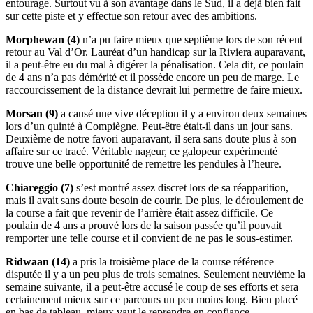
entourage. Surtout vu à son avantage dans le Sud, il a déjà bien fait
sur cette piste et y effectue son retour avec des ambitions.
Morphewan (4)
n’a pu faire mieux que septième lors de son récent
retour au Val d’Or. Lauréat d’un handicap sur la Riviera auparavant,
il a peut-être eu du mal à digérer la pénalisation. Cela dit, ce poulain
de 4 ans n’a pas démérité et il possède encore un peu de marge. Le
raccourcissement de la distance devrait lui permettre de faire mieux.
Morsan (9)
a causé une vive déception il y a environ deux semaines
lors d’un quinté à Compiègne. Peut-être était-il dans un jour sans.
Deuxième de notre favori auparavant, il sera sans doute plus à son
affaire sur ce tracé. Véritable nageur, ce galopeur expérimenté
trouve une belle opportunité de remettre les pendules à l’heure.
Chiareggio (7)
s’est montré assez discret lors de sa réapparition,
mais il avait sans doute besoin de courir. De plus, le déroulement de
la course a fait que revenir de l’arrière était assez difficile. Ce
poulain de 4 ans a prouvé lors de la saison passée qu’il pouvait
remporter une telle course et il convient de ne pas le sous-estimer.
Ridwaan (14)
a pris la troisième place de la course référence
disputée il y a un peu plus de trois semaines. Seulement neuvième la
semaine suivante, il a peut-être accusé le coup de ses efforts et sera
certainement mieux sur ce parcours un peu moins long. Bien placé
en bas de tableau, mieux vaut le reprendre en confiance.