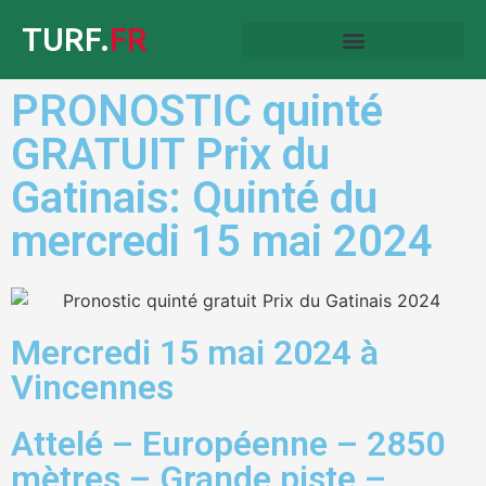
TURF.
FR
PRONOSTIC quinté
GRATUIT Prix du
Gatinais: Quinté du
mercredi 15 mai 2024
Mercredi 15 mai 2024 à
Vincennes
Attelé – Européenne – 2850
mètres – Grande piste –