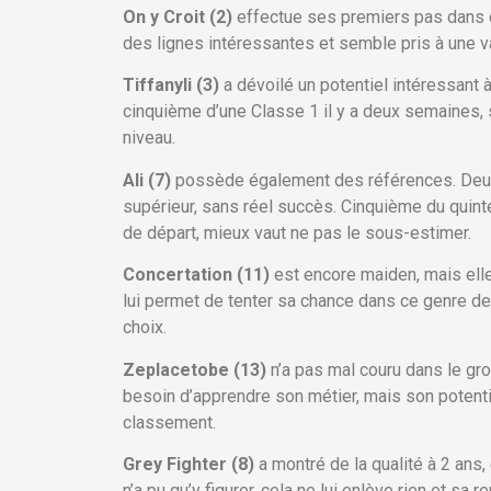
On y Croit (2)
effectue ses premiers pas dans ce
des lignes intéressantes et semble pris à une v
Tiffanyli (3)
a dévoilé un potentiel intéressant 
cinquième d’une Classe 1 il y a deux semaines, s
niveau.
Ali (7)
possède également des références. Deuxiè
supérieur, sans réel succès. Cinquième du quinté
de départ, mieux vaut ne pas le sous-estimer.
Concertation (11)
est encore maiden, mais ell
lui permet de tenter sa chance dans ce genre de 
choix.
Zeplacetobe (13)
n’a pas mal couru dans le gro
besoin d’apprendre son métier, mais son potent
classement.
Grey Fighter (8)
a montré de la qualité à 2 ans
n’a pu qu’y figurer, cela ne lui enlève rien et sa 