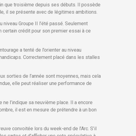
loin que troisième depuis ses débuts. Il possède
e, il se présente avec de légitimes ambitions.
au niveau Groupe II l’été passé. Seulement
n certain crédit pour son premier essai à ce
ourage a tenté de l’orienter au niveau
s handicaps. Correctement placé dans les stalles
eux sorties de l’année sont moyennes, mais cela
endue, elle peut réaliser une performance de
e ne l’indique sa neuvième place. Il a encore
ombre, il est en mesure de prétendre à un bon
euve convoitée lors du week-end de l’Arc. S’il
 les cartes et d’afficher une cote spéculative à