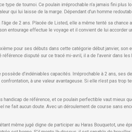
 type de tournoi. Ce poulain irréprochable n’a jamais fini plus 
aleur qui lui laisse de la marge. Dépendant d’un homme redoutabl
à l’âge de 2 ans. Placée de Listed, elle a même tenté sa chance 
on entourage effectue le voyage et il convient de lui accorder u
me pour ses débuts dans cette catégorie début janvier, son ent
 référence disputé sur ce tracé mi-avril, il a de l’avenir dans le
e possède d’indéniables capacités. Irréprochable à 2 ans, ses d
confrontation, à une valeur avantageuse. Si elle n’est pas trop t
s handicap de référence, et ce poulain perfectible vaut mieux qu
iel ne fait aucun doute. Avec un déroulement de course sans enc
, étant même jugé digne de participer au Haras Bouquetot, une épr
rentrée est bonne. S’il monte là-dessus, il est capable de brouiller