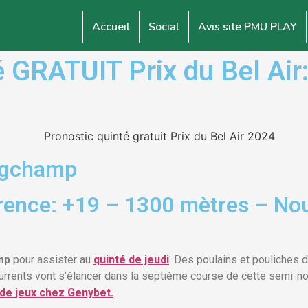
Accueil
Social
Avis site PMU PLAY
RATUIT Prix du Bel Air: 
ngchamp
rence: +19 – 1300 mètres – Nou
mp
pour assister au
quinté de jeudi
. Des poulains et pouliches 
urrents vont s’élancer dans la septième course de cette semi-noc
de jeux chez Genybet.