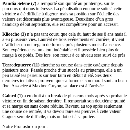
Pandia Selene (7)
a remporté son quinté au printemps, sur le
parcours qui nous intéresse. La pénalisation encourue suite à cette
victoire a été difficile à digérer, mais sa position sur l’échelle des
valeurs est désormais plus avantageuse. Deuxième d’un gros
handicap début septembre, elle est compétitive pour un accessit.
Kiloecho (3)
n’a pas tant couru que cela du haut de ses 8 ans mais il
a eu plusieurs vies. Lauréat de trois événements en carrière, il vient
d’afficher un net regain de forme après plusieurs mois d’absence.
Son expérience est un atout indéniable et il possède bien plus de
marge à ce poids. Dès lors, son retour à ce niveau sera suivi de près.
Terredeguerre (11)
cherche sa course dans cette catégorie depuis
plusieurs mois. Passée proche d’un succès au printemps, elle a un
peu laissé les parieurs sur leur faim en début d’été. Ses deux
dernières tentatives prouvent que sa forme et son moral sont au beau
fixe. Associée à Maxime Guyon, sa place est à l’arrivée.
Galord (1)
a eu droit à un break de plusieurs mois après sa probante
victoire en fin de saison dernière. Il remportait son deuxième quinté
et sa marge est sans doute réduite. Revenu au top après seulement
une course de rentrée, il va devoir faire ses preuves à cette valeur.
Gagner semble difficile, mais un lot est à sa portée.
Notre Pronostic du jour :