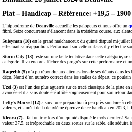
Plat – Handicap – Référence: +19,5 – 1900 
L’hippodrome de
Deauville
accueille les galopeurs et nous offre un
q
fibré. Seize concurrents s’élancent dans la troisième course, aux alen
Suleyman (10)
est le grand malchanceux du quinté disputé mi-juillet à 
effectuait sa réapparition. Performant sur cette surface, il y effectue s
Storm City (13)
reste sur une belle tentative dans cette catégorie, s
catégorie. Il va encore afficher des progrès sur cette performance et un
Raqeebb (5)
n’a pu répondre aux attentes lors de ses débuts dans les h
déçu. Nanti d’un numéro correct dans les stalles de départ, ce poulain
Uzel (3)
est l’un des plus aguerris sur ce tracé classique de la piste e
avancée et il a sans doute été affûté soigneusement pour son retour dans
Letty’s Marvel (12)
a suivi une préparation à peu près similaire à ce
valeurs, et lauréat de la deuxième épreuve de ce handicap en 2023, il fa
Kleora (7)
a fait un truc lors d’un quinté disputé le mois dernier à S
valeur 37,5, et irréprochable en deux sorties sur le sable, elle séduira 