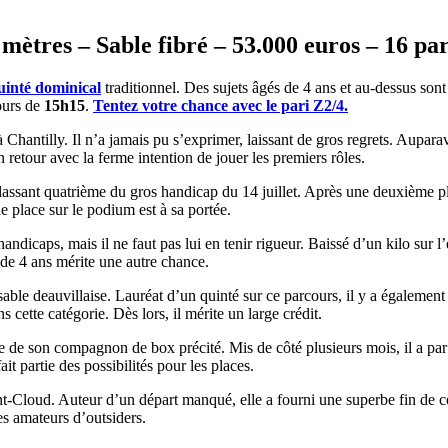
mètres – Sable fibré – 53.000 euros – 16 pa
uinté dominical
traditionnel. Des sujets âgés de 4 ans et au-dessus son
tours de
15h15
.
Tentez votre chance avec le pari Z2/4.
Chantilly. Il n’a jamais pu s’exprimer, laissant de gros regrets. Auparava
on retour avec la ferme intention de jouer les premiers rôles.
e classant quatrième du gros handicap du 14 juillet. Après une deuxième p
e place sur le podium est à sa portée.
andicaps, mais il ne faut pas lui en tenir rigueur. Baissé d’un kilo sur l’
 de 4 ans mérite une autre chance.
n sable deauvillaise. Lauréat d’un quinté sur ce parcours, il y a égalemen
 cette catégorie. Dès lors, il mérite un large crédit.
lle de son compagnon de box précité. Mis de côté plusieurs mois, il a par
it partie des possibilités pour les places.
aint-Cloud. Auteur d’un départ manqué, elle a fourni une superbe fin de
les amateurs d’outsiders.