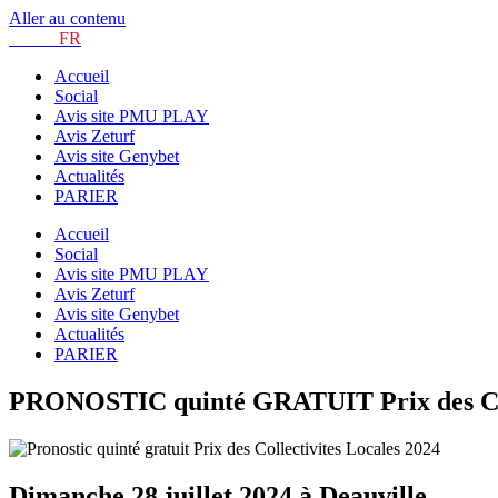
Aller au contenu
TURF.
FR
Accueil
Social
Avis site PMU PLAY
Avis Zeturf
Avis site Genybet
Actualités
PARIER
Accueil
Social
Avis site PMU PLAY
Avis Zeturf
Avis site Genybet
Actualités
PARIER
PRONOSTIC quinté GRATUIT Prix des Colle
Dimanche 28 juillet 2024 à Deauville