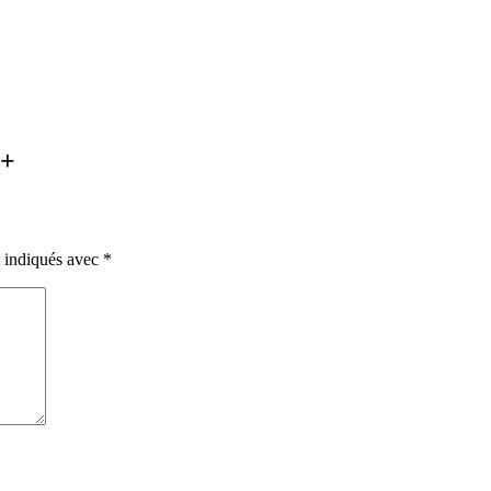
é+
t indiqués avec
*