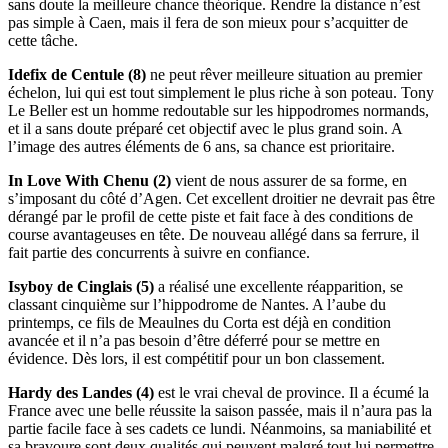
sans doute la meilleure chance théorique. Rendre la distance n’est
pas simple à Caen, mais il fera de son mieux pour s’acquitter de
cette tâche.
Idefix de Centule (8)
ne peut rêver meilleure situation au premier
échelon, lui qui est tout simplement le plus riche à son poteau. Tony
Le Beller est un homme redoutable sur les hippodromes normands,
et il a sans doute préparé cet objectif avec le plus grand soin. A
l’image des autres éléments de 6 ans, sa chance est prioritaire.
In Love With Chenu (2)
vient de nous assurer de sa forme, en
s’imposant du côté d’Agen. Cet excellent droitier ne devrait pas être
dérangé par le profil de cette piste et fait face à des conditions de
course avantageuses en tête. De nouveau allégé dans sa ferrure, il
fait partie des concurrents à suivre en confiance.
Isyboy de Cinglais (5)
a réalisé une excellente réapparition, se
classant cinquième sur l’hippodrome de Nantes. A l’aube du
printemps, ce fils de Meaulnes du Corta est déjà en condition
avancée et il n’a pas besoin d’être déferré pour se mettre en
évidence. Dès lors, il est compétitif pour un bon classement.
Hardy des Landes (4)
est le vrai cheval de province. Il a écumé la
France avec une belle réussite la saison passée, mais il n’aura pas la
partie facile face à ses cadets ce lundi. Néanmoins, sa maniabilité et
sa bravoure sont deux qualités qui peuvent malgré tout lui permettre