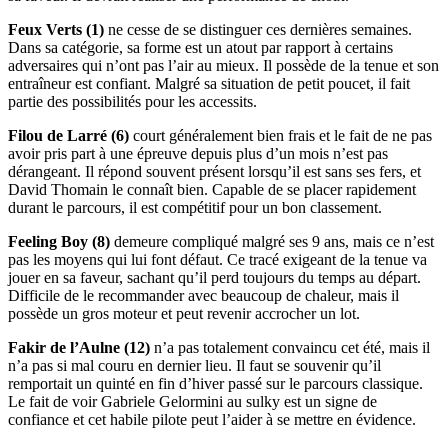
Feux Verts (1)
ne cesse de se distinguer ces dernières semaines.
Dans sa catégorie, sa forme est un atout par rapport à certains
adversaires qui n’ont pas l’air au mieux. Il possède de la tenue et son
entraîneur est confiant. Malgré sa situation de petit poucet, il fait
partie des possibilités pour les accessits.
Filou de Larré (6)
court généralement bien frais et le fait de ne pas
avoir pris part à une épreuve depuis plus d’un mois n’est pas
dérangeant. Il répond souvent présent lorsqu’il est sans ses fers, et
David Thomain le connaît bien. Capable de se placer rapidement
durant le parcours, il est compétitif pour un bon classement.
Feeling Boy (8)
demeure compliqué malgré ses 9 ans, mais ce n’est
pas les moyens qui lui font défaut. Ce tracé exigeant de la tenue va
jouer en sa faveur, sachant qu’il perd toujours du temps au départ.
Difficile de le recommander avec beaucoup de chaleur, mais il
possède un gros moteur et peut revenir accrocher un lot.
Fakir de l’Aulne (12)
n’a pas totalement convaincu cet été, mais il
n’a pas si mal couru en dernier lieu. Il faut se souvenir qu’il
remportait un quinté en fin d’hiver passé sur le parcours classique.
Le fait de voir Gabriele Gelormini au sulky est un signe de
confiance et cet habile pilote peut l’aider à se mettre en évidence.