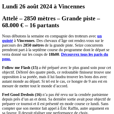
Lundi 26 août 2024 à Vincennes
Attelé – 2850 mètres – Grande piste –
68.000 € – 16 partants
Nous débutons la semaine en compagnie des trotteurs avec
un
quinté
à
Vincennes
. Des chevaux d’âge ont rendez-vous sur le
parcours des
2850 mètres
de la grande piste. Seize concurrents
prendront part à la septième course du programme dont le départ se
verra donné sur les coups de
18h00
.
Découvrez tous les paris du
pmu.
Follow me Flash (15)
a été préparé avec le plus grand soin pour cet
objectif. Déferré des quatre pieds, ce redoutable finisseur trouve une
opposition à sa portée, mais il lui faudra trouver les bons dos avec
autant monde au départ. Si tel est le cas, ce hongre de 9 ans est en
mesure de mettre tout le monde d’accord.
Feel Good Desbois (16)
n’a pas été revu sur la cendrée parisienne
depuis près d’un an et demi. Sa dernière sortie avait pour objectif de
préparer ce tournoi et il est présenté en mode course ce lundi. Sans
compter que son mentor fait appel à Éric Raffin, autre argument en
sa faveur. Il devrait réaliser une performance de choix.