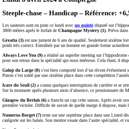
Steeple-chase – Handicap – Référence: +6,5
Les sauteurs sont en piste ce lundi avec
un quinté
disputé sur l’hipp
3800 mètres
après le forfait de
Champagne Mystery (1)
. Prévu dans
Greatta (3)
est une jument de 6 ans de qualité. Seulement sixième lors 
poids très correct. Entraînée par un homme en grande forme actuelleme
Always Love You (9)
a réalisé un superbe meeting sur l’hippodrome d
pour son retour dans la spécialité qui nous intéresse. Cela étant, il d
Galop du Large (8)
s’est bien comporté lors d’un récent événement sur
Putois s’est soldé par une sixième place dans cette compétition l’anné
Icare du Seuil (2)
a connu quelques interruptions de carrière et se retr
Sur la montante après plusieurs mois d’absence, ce pensionnaire de M
Glasgow du Berlais (6)
a franchi un cap cette saison. Après avoir ouv
première victoire. Difficile de savoir de quelle marge il dispose, mais 
Numerus Borget (7)
reste sur une septième place dans une Listed dis
catégorie sur les balais. Son mentor essaie dans l’autre spécialité, et v