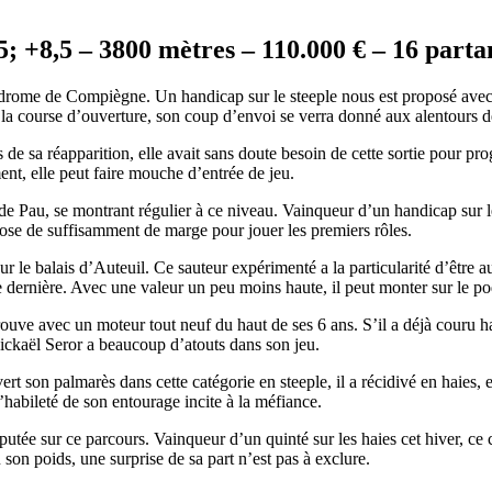
; +8,5 – 3800 mètres – 110.000 € – 16 parta
odrome de
Compiègne
. Un handicap sur le steeple nous est proposé avec
 la course d’ouverture, son coup d’envoi se verra donné aux alentours 
de sa réapparition, elle avait sans doute besoin de cette sortie pour pro
nt, elle peut faire mouche d’entrée de jeu.
e Pau, se montrant régulier à ce niveau. Vainqueur d’un handicap sur les
ispose de suffisamment de marge pour jouer les premiers rôles.
 le balais d’Auteuil. Ce sauteur expérimenté a la particularité d’être au
e dernière. Avec une valeur un peu moins haute, il peut monter sur le p
ouve avec un moteur tout neuf du haut de ses 6 ans. S’il a déjà couru han
ickaël Seror a beaucoup d’atouts dans son jeu.
ert son palmarès dans cette catégorie en steeple, il a récidivé en haies, 
l’habileté de son entourage incite à la méfiance.
putée sur ce parcours. Vainqueur d’un quinté sur les haies cet hiver, ce
u son poids, une surprise de sa part n’est pas à exclure.