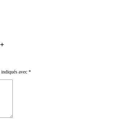
é+
t indiqués avec
*