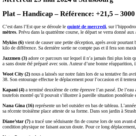
Plat – Handicap – Référence: +21,5 – 3000 
C’est dans l’Est que se déroule le
quinté de mercredi
, sur l’hippod
mètres
. Prévu dans la quatrième course, le départ se verra donné aux
Mykiss (6)
vient de causer une petite déception, après avoir pourtant b
kilo de différence. Sa dernière sortie ne compte pas et il fera son m
Jazzmen (3)
adore ce parcours sur lequel il n’a jamais fini plus loin
a sans doute été préparé avec soin. Auteur d’une bonne réapparition, i
Woot City (2)
nous a laissés sur notre faim lors de sa tentative fin av
38. Son entourage effectue le déplacement pour l’occasion et il tenter
Kapani (4)
a terminé deuxième de cette épreuve l’an passé. De l’eau a 
toutefois montré qu’il pouvait s’illustrer à pareille situation pondéral
Nana Gina (16)
représente un bel outsider en bas de tableau. L’année 
sa récente troisième place atteste de sa forme. Dans son jardin à Strasbo
Diane’star (7)
a tracé une séduisante fin de course lors de son avant-
condition physique ne faisant aucun doute. Pour ce long déplacement, 