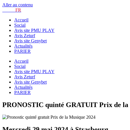
Aller au contenu
TURF.
FR
Accueil
Social
Avis site PMU PLAY
Avis Zeturf
Avis site Genybet
Actualités
PARIER
Accueil
Social
Avis site PMU PLAY
Avis Zeturf
Avis site Genybet
Actualités
PARIER
PRONOSTIC quinté GRATUIT Prix de la M
Mercredi 29 mai 2024 à Strasbourg