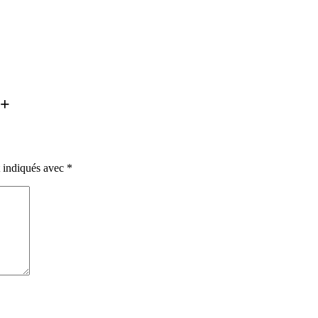
é+
t indiqués avec
*