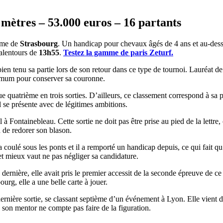
mètres – 53.000 euros – 16 partants
rome de
Strasbourg
. Un handicap pour chevaux âgés de 4 ans et au-dessu
 alentours de
13h55
.
Testez la gamme de paris Zeturf.
ien tenu sa partie lors de son retour dans ce type de tournoi. Lauréat de 
aximum pour conserver sa couronne.
 que quatrième en trois sorties. D’ailleurs, ce classement correspond à 
l se présente avec de légitimes ambitions.
ril à Fontainebleau. Cette sortie ne doit pas être prise au pied de la lettr
a de redorer son blason.
coulé sous les ponts et il a remporté un handicap depuis, ce qui fait qu’
e et mieux vaut ne pas négliger sa candidature.
dernière, elle avait pris le premier accessit de la seconde épreuve de ce
urg, elle a une belle carte à jouer.
dernière sortie, se classant septième d’un événement à Lyon. Elle vient 
son mentor ne compte pas faire de la figuration.