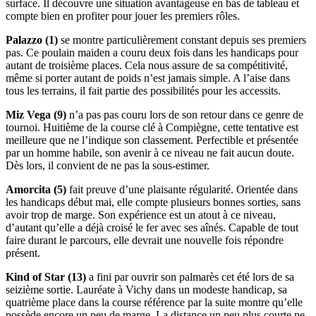
surface. Il découvre une situation avantageuse en bas de tableau et
compte bien en profiter pour jouer les premiers rôles.
Palazzo (1)
se montre particulièrement constant depuis ses premiers
pas. Ce poulain maiden a couru deux fois dans les handicaps pour
autant de troisième places. Cela nous assure de sa compétitivité,
même si porter autant de poids n’est jamais simple. A l’aise dans
tous les terrains, il fait partie des possibilités pour les accessits.
Miz Vega (9)
n’a pas pas couru lors de son retour dans ce genre de
tournoi. Huitième de la course clé à Compiègne, cette tentative est
meilleure que ne l’indique son classement. Perfectible et présentée
par un homme habile, son avenir à ce niveau ne fait aucun doute.
Dès lors, il convient de ne pas la sous-estimer.
Amorcita (5)
fait preuve d’une plaisante régularité. Orientée dans
les handicaps début mai, elle compte plusieurs bonnes sorties, sans
avoir trop de marge. Son expérience est un atout à ce niveau,
d’autant qu’elle a déjà croisé le fer avec ses aînés. Capable de tout
faire durant le parcours, elle devrait une nouvelle fois répondre
présent.
Kind of Star (13)
a fini par ouvrir son palmarès cet été lors de sa
seizième sortie. Lauréate à Vichy dans un modeste handicap, sa
quatrième place dans la course référence par la suite montre qu’elle
possède encore un peu de marge. La distance un peu plus courte ne