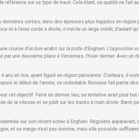
 référence sur ce type de tracé. Cela étant, sa qualité ne fait au
s dernières sorties, dans des épreuves plus huppées en région p
ce et à l’aise corde à droite, il mérite un large crédit, d’autant qu
une course d’un bon acabit sur la piste d’Enghien. L’opposition e
é par une deuxième place à Vincennes, l’hiver dernier. Avec un 
 ans en lice, ayant figuré en région parisienne. D’ailleurs, il res
uis le début de l’année, ce redoutable finisseur fait partie des
our cet objectif. Ferré en dernier lieu, sa tentative avait pour b
e de la vitesse et se plaît sur les tracés à main droite. Barré pa
ndamnée sur son récent échec à Enghien. Régulière auparavant, c
ligne, et sa marge n’est pas énorme, mais elle possède suffisamm