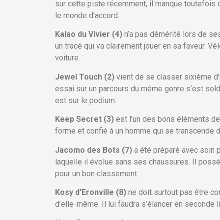
sur cette piste récemment, il manque toutefois de
le monde d’accord.
Kalao du Vivier (4)
n’a pas démérité lors de se
un tracé qui va clairement jouer en sa faveur. Vélo
voiture.
Jewel Touch (2)
vient de se classer sixième d’
essai sur un parcours du même genre s’est sold
est sur le podium.
Keep Secret (3)
est l’un des bons éléments de 4
forme et confié à un homme qui se transcende dep
Jacomo des Bots (7)
a été préparé avec soin p
laquelle il évolue sans ses chaussures. Il possèd
pour un bon classement.
Kosy d’Eronville (8)
ne doit surtout pas être co
d’elle-même. Il lui faudra s’élancer en seconde 