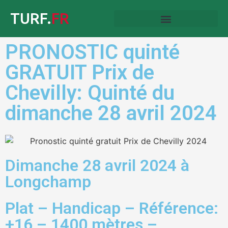
TURF.
FR
PRONOSTIC quinté
GRATUIT Prix de
Chevilly: Quinté du
dimanche 28 avril 2024
Dimanche 28 avril 2024 à
Longchamp
Plat – Handicap – Référence:
+16 – 1400 mètres –