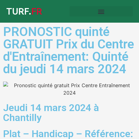
TURF.
FR
PRONOSTIC quinté
GRATUIT Prix du Centre
d'Entraînement: Quinté
du jeudi 14 mars 2024
Jeudi 14 mars 2024 à
Chantilly
Plat – Handicap – Référence: