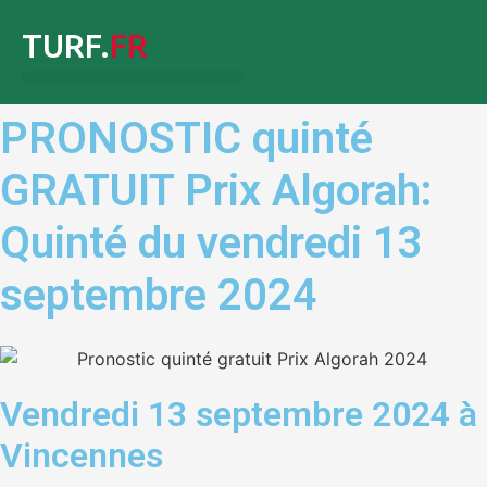
Aller
TURF.
FR
au
contenu
PRONOSTIC quinté
GRATUIT Prix Algorah:
Quinté du vendredi 13
septembre 2024
Vendredi 13 septembre 2024 à
Vincennes