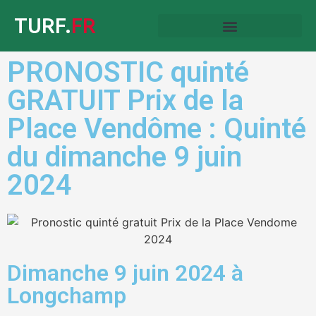
TURF.
FR
PRONOSTIC quinté
GRATUIT Prix de la
Place Vendôme : Quinté
du dimanche 9 juin
2024
Dimanche 9 juin 2024 à
Longchamp