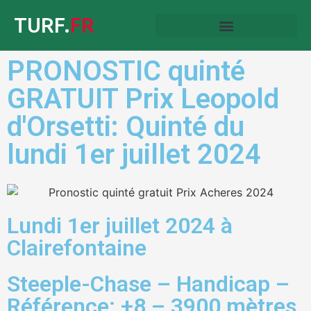
TURF.
FR
PRONOSTIC quinté
GRATUIT Prix Leopold
d'Orsetti: Quinté du
lundi 1er juillet 2024
Lundi 1er juillet 2024 à
Clairefontaine
Steeple-Chase – Handicap –
Référence: +8 – 3900 mètres