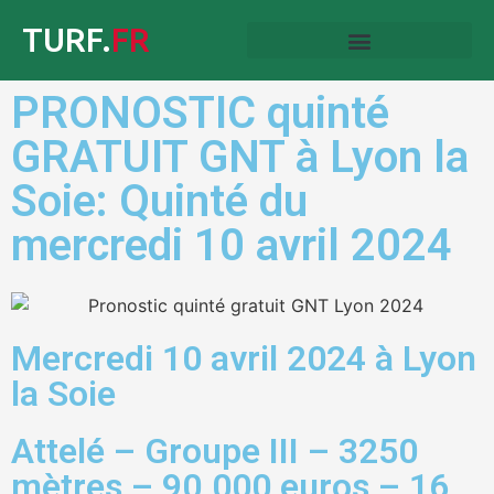
TURF.
FR
PRONOSTIC quinté
GRATUIT GNT à Lyon la
Soie: Quinté du
mercredi 10 avril 2024
Mercredi 10 avril 2024 à Lyon
la Soie
Attelé – Groupe III – 3250
mètres – 90.000 euros – 16