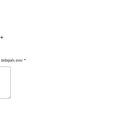
é+
t indiqués avec
*