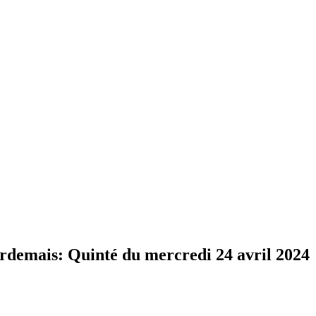
ais: Quinté du mercredi 24 avril 2024