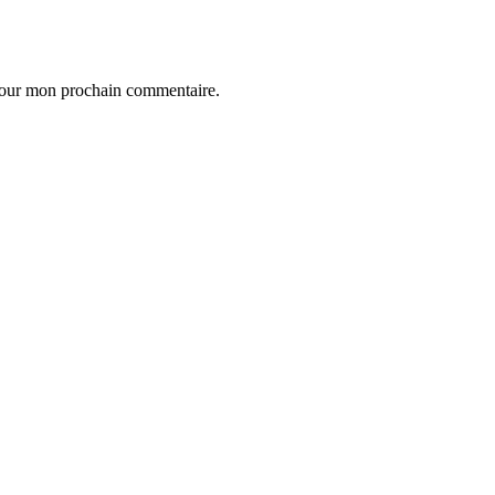
 pour mon prochain commentaire.