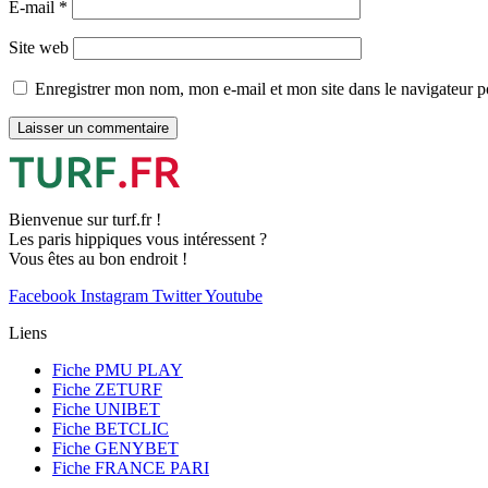
E-mail
*
Site web
Enregistrer mon nom, mon e-mail et mon site dans le navigateur
Bienvenue sur turf.fr !
Les paris hippiques vous intéressent ?
Vous êtes au bon endroit !
Facebook
Instagram
Twitter
Youtube
Liens
Fiche PMU PLAY
Fiche ZETURF
Fiche UNIBET
Fiche BETCLIC
Fiche GENYBET
Fiche FRANCE PARI