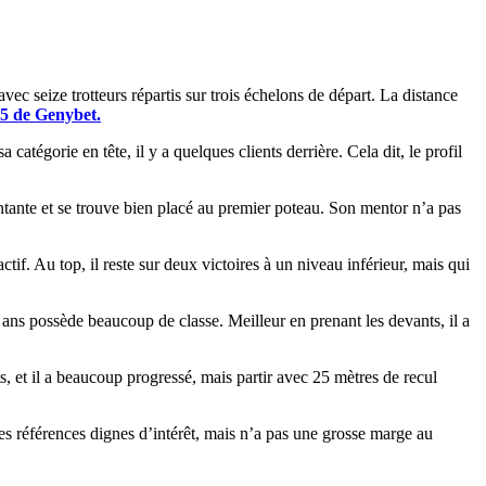
ec seize trotteurs répartis sur trois échelons de départ. La distance
 5 de Genybet.
égorie en tête, il y a quelques clients derrière. Cela dit, le profil
tante et se trouve bien placé au premier poteau. Son mentor n’a pas
tif. Au top, il reste sur deux victoires à un niveau inférieur, mais qui
6 ans possède beaucoup de classe. Meilleur en prenant les devants, il a
s, et il a beaucoup progressé, mais partir avec 25 mètres de recul
es références dignes d’intérêt, mais n’a pas une grosse marge au