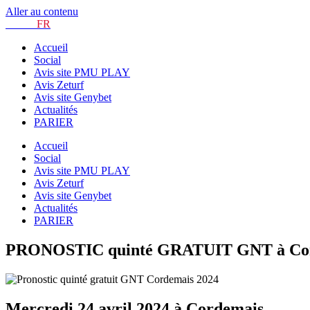
Aller au contenu
TURF.
FR
Accueil
Social
Avis site PMU PLAY
Avis Zeturf
Avis site Genybet
Actualités
PARIER
Accueil
Social
Avis site PMU PLAY
Avis Zeturf
Avis site Genybet
Actualités
PARIER
PRONOSTIC quinté GRATUIT GNT à Cordem
Mercredi 24 avril 2024 à Cordemais