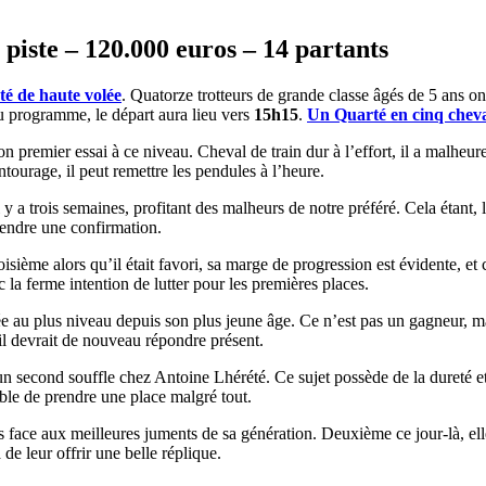
piste – 120.000 euros – 14 partants
té de haute volée
. Quatorze trotteurs de grande classe âgés de 5 ans o
u programme, le départ aura lieu vers
15h15
.
Un Quarté en cinq cheva
on premier essai à ce niveau. Cheval de train dur à l’effort, il a malheu
tourage, il peut remettre les pendules à l’heure.
y a trois semaines, profitant des malheurs de notre préféré. Cela étant, 
ttendre une confirmation.
Troisième alors qu’il était favori, sa marge de progression est évidente, 
 la ferme intention de lutter pour les premières places.
ée au plus niveau depuis son plus jeune âge. Ce n’est pas un gagneur, ma
 il devrait de nouveau répondre présent.
 un second souffle chez Antoine Lhérété. Ce sujet possède de la dureté et
able de prendre une place malgré tout.
s face aux meilleures juments de sa génération. Deuxième ce jour-là, el
 de leur offrir une belle réplique.