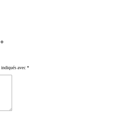
é+
t indiqués avec
*