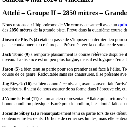
Attelé – Groupe II – 2850 mètres – Grande 
Nous restons sur l’hippodrome de
Vincennes
ce samedi avec un
quin
des
2850 mètres
de la grande piste. Prévu dans la quatrième course d
Jiosco de Phyt’s (4)
était en passe de s’imposer en dernier lieu pour s
pas le condamner sur ce faux pas. Présenté avec la confiance de son en
Jack Tonic (9)
a remporté plaisamment la course référence disputée il 
niveau. La distance est un peu plus longue, mais il est logique d’en a
Jason (5)
a bien tenu sa partie pour son premier essai face à l’élite. 
course de ce genre. Redoutable sans ses chaussures, il se présente avec
Jag Stryck (10)
est bien connu à ce niveau, ayant souvent fait l’arriv
postérieurs, il vient de nous assurer de sa forme dans l’épreuve clé, et
J’Aime le Foot (11)
est un ancien représentant Allaire qui a retrouvé
bonne condition physique. Barré pour le podium, il est tout à fait cap
Joconde Sibey (2)
a remarquablement tenu sa partie lors de ses début
couteau entre les dents. Difficile de cerner ses limites, mais elle tentera