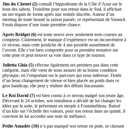
Jim du Chenet (2)
connaît l’hippodrome de la Côte d’Azur sur le
bout des sabots. Troisième pour son retour dans le Sud, il affichait
un net regain de forme après une rentrée discrète. Auteur d’un
meeting de toute beauté la saison passée, ce représentant de Yannick
Fouin dispose d’une toute première chance.
Après Bridget (6)
est toute neuve avec seulement trois courses au
compteur. Clairement, le manque d’expérience est un inconvénient à
ce niveau, mais cette pouliche de 4 ans possède assurément de
l’avenir. Elle s’est bien comportée pour sa première tentative sur
cette piste et peut trouver sa voie dans ce type de tournoi.
Julietta Ghia (5)
effectue également ses premiers pas dans cette
catégorie, mais elle vient de nous assurer de sa bonne condition
physique, en l’emportant sur le parcours qui nous intéresse. Dotée
d’un beau changement de vitesse et bien placée au poids dans ce
gros handicap, elle peut y réaliser des débuts fracassants.
Le Roi David (7)
est bien connu à ce niveau malgré son jeune âge.
Décevant le 24 octobre, son entraîneur a décidé de lui changer les
idées par la suite, le présentant en steeple à Fontainebleau. Baissé
d’un kilo sur l’échelle des valeurs, pour son retour dans un quinté, il
convient de lui accorder une note de méfiance.
Petite Amadée (10)
n’a pas manqué son retour en piste, se classant