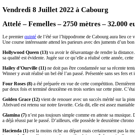
Vendredi 8 Juillet 2022 à Cabourg
Attelé – Femelles – 2750 mètres – 32.000 e
Le premier
quinté
de l’été sur l’hippodrome de Cabourg aura lieu ce ve
Une course intéressante attend les parieurs avec des juments d’un bon
Hollywood Queen (13)
va avoir le désavantage de rendre la distance.
sa qualité est évidente. Jugée sur ce qu’elle a réalisé cette année, cet
Hailey d’Ourville (11)
ne doit pas être condamnée sur sa récente tenta
Winner y avait réalisé un bel été l’an passé. Présentée sans ses fers et i
Four Roses (8)
a été préparée en vue de cette compétition. Dernièremen
par deux fois et terminé deuxième en trois sorties sur cette piste. C’é
Golden Grace (12)
vient de renouer avec un succès mérité sur la pis
Abrivard est retenu sur notre favorite. Cela dit, elle est assez maniable
Glamina (7)
n’est pas toujours simple comme en atteste sa musique. Dot
a déjà réussi par le passé. D’ailleurs, elle possède le deuxième chrono 
Hacienda (1)
est la moins riche au départ mais certainement pas la mo