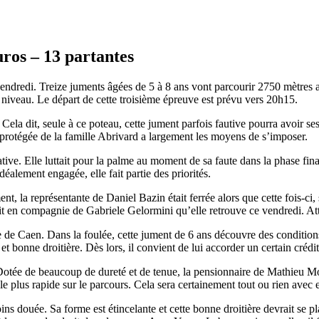
uros – 13 partantes
ndredi. Treize juments âgées de 5 à 8 ans vont parcourir 2750 mètres av
 niveau. Le départ de cette troisième épreuve est prévu vers 20h15.
 Cela dit, seule à ce poteau, cette jument parfois fautive pourra avoir se
te protégée de la famille Abrivard a largement les moyens de s’imposer.
tive. Elle luttait pour la palme au moment de sa faute dans la phase fina
déalement engagée, elle fait partie des priorités.
t, la représentante de Daniel Bazin était ferrée alors que cette fois-ci, s
tait en compagnie de Gabriele Gelormini qu’elle retrouve ce vendredi. Att
te de Caen. Dans la foulée, cette jument de 6 ans découvre des conditio
 et bonne droitière. Dès lors, il convient de lui accorder un certain crédit
ée de beaucoup de dureté et de tenue, la pensionnaire de Mathieu Mottier
le plus rapide sur le parcours. Cela sera certainement tout ou rien avec e
ins douée. Sa forme est étincelante et cette bonne droitière devrait se 