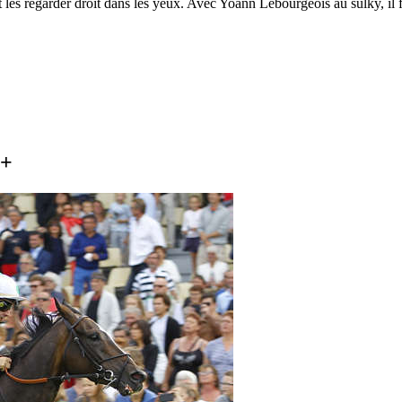
 les regarder droit dans les yeux. Avec Yoann Lebourgeois au sulky, il fa
é+