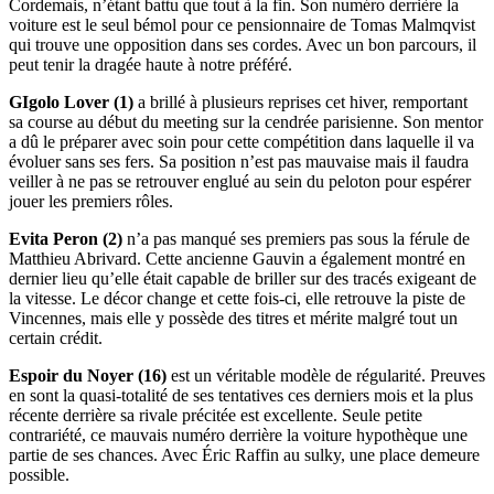
Cordemais, n’étant battu que tout à la fin. Son numéro derrière la
voiture est le seul bémol pour ce pensionnaire de Tomas Malmqvist
qui trouve une opposition dans ses cordes. Avec un bon parcours, il
peut tenir la dragée haute à notre préféré.
GIgolo Lover (1)
a brillé à plusieurs reprises cet hiver, remportant
sa course au début du meeting sur la cendrée parisienne. Son mentor
a dû le préparer avec soin pour cette compétition dans laquelle il va
évoluer sans ses fers. Sa position n’est pas mauvaise mais il faudra
veiller à ne pas se retrouver englué au sein du peloton pour espérer
jouer les premiers rôles.
Evita Peron (2)
n’a pas manqué ses premiers pas sous la férule de
Matthieu Abrivard. Cette ancienne Gauvin a également montré en
dernier lieu qu’elle était capable de briller sur des tracés exigeant de
la vitesse. Le décor change et cette fois-ci, elle retrouve la piste de
Vincennes, mais elle y possède des titres et mérite malgré tout un
certain crédit.
Espoir du Noyer (16)
est un véritable modèle de régularité. Preuves
en sont la quasi-totalité de ses tentatives ces derniers mois et la plus
récente derrière sa rivale précitée est excellente. Seule petite
contrariété, ce mauvais numéro derrière la voiture hypothèque une
partie de ses chances. Avec Éric Raffin au sulky, une place demeure
possible.