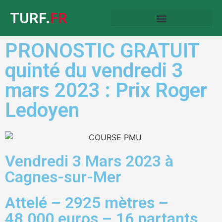
TURF.
FR
PRONOSTIC GRATUIT
quinté du vendredi 3
mars 2023 : Prix Roger
Ledoyen
Vendredi 3 Mars 2023 à
Cagnes-sur-Mer
Attelé – 2925 mètres –
48.000 euros – 16 partants