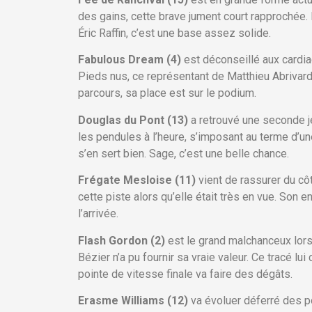
des gains, cette brave jument court rapprochée. 
Éric Raffin, c’est une base assez solide.
Fabulous Dream (4)
est déconseillé aux cardiaq
Pieds nus, ce représentant de Matthieu Abrivard 
parcours, sa place est sur le podium.
Douglas du Pont (13)
a retrouvé une seconde j
les pendules à l’heure, s’imposant au terme d’un
s’en sert bien. Sage, c’est une belle chance.
Frégate Mesloise (11)
vient de rassurer du côt
cette piste alors qu’elle était très en vue. Son 
l’arrivée.
Flash Gordon (2)
est le grand malchanceux lors
Bézier n’a pu fournir sa vraie valeur. Ce tracé l
pointe de vitesse finale va faire des dégâts.
Erasme Williams (12)
va évoluer déferré des p