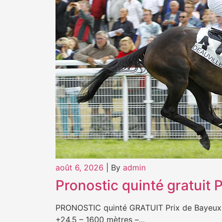
août 6, 2026
|
By
admin
Pronostic quinté gratuit
PRONOSTIC quinté GRATUIT Prix de Bayeux: 
+24,5 – 1600 mètres –...