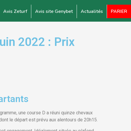
Avis Zeturf
Avis site Genybet
Actualités
PARIER
in 2022 : Prix
artants
ogramme, une course D a réuni quinze chevaux
dont le départ est prévu aux alentours de 20h15.
r cet engagement. Idéalement située au plafond