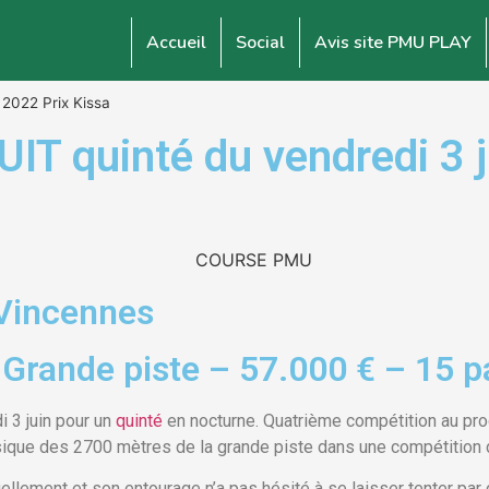
Accueil
Social
Avis site PMU PLAY
 2022 Prix Kissa
 quinté du vendredi 3 ju
 Vincennes
 Grande piste – 57.000 € – 15 p
 3 juin pour un
quinté
en nocturne. Quatrième compétition au pr
ssique des 2700 mètres de la grande piste dans une compétition 
ellement et son entourage n’a pas hésité à se laisser tenter pa