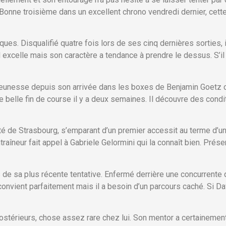
Bonne troisième dans un excellent chrono vendredi dernier, cette
ues. Disqualifié quatre fois lors de ses cinq dernières sorties, i
excelle mais son caractère a tendance à prendre le dessus. S’il 
eunesse depuis son arrivée dans les boxes de Benjamin Goetz ce
e belle fin de course il y a deux semaines. Il découvre des cond
é de Strasbourg, s’emparant d’un premier accessit au terme d’un b
entraîneur fait appel à Gabriele Gelormini qui la connaît bien. Pré
 de sa plus récente tentative. Enfermé derrière une concurrente 
ui convient parfaitement mais il a besoin d’un parcours caché. Si 
ostérieurs, chose assez rare chez lui. Son mentor a certainemen