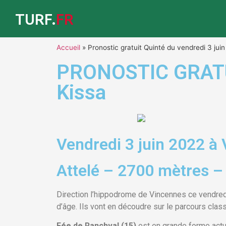
TURF.
FR
Accueil
»
Pronostic gratuit Quinté du vendredi 3 juin
PRONOSTIC GRATUIT
Kissa
Vendredi 3 juin 2022 à
Attelé – 2700 mètres –
Direction l’hippodrome de Vincennes ce vendredi
d’âge. Ils vont en découdre sur le parcours cla
Fée de Ranchval (15)
est en grande forme actu