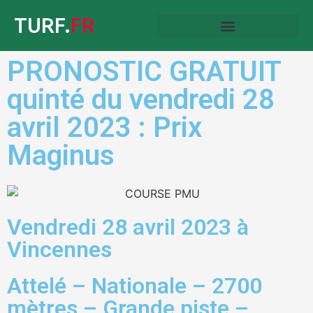
TURF.
FR
PRONOSTIC GRATUIT
quinté du vendredi 28
avril 2023 : Prix
Maginus
Vendredi 28 avril 2023 à
Vincennes
Attelé – Nationale – 2700
mètres – Grande piste –