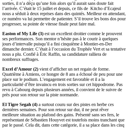
sorties, il n’a déçu qu’une fois alors qu’il aurait sans doute fait
l’arrivée. C’était le 15 juillet et depuis, ce fils de Kitcho d’Ecajeul
nous a séduit à deux reprises dans des quintés. Meilleur en attendant,
ce numéro va lui permettre de patienter. S’il trouve les bons dos pour
progresser, sa pointe de vitesse finale peut faire mal.
Easton of My Life (3)
est un excellent droitier comme le prouvent
ses performances. Son mentor n’hésite pas à le courir à quelques
jours d’intervalle puisqu’il a fini cinquième à Montier-en-Der
dimanche dernier. C’était à l’occasion du Trophée Vert et sa tentative
nous a plu. Confié à Éric Raffin, sa candidature ralliera de
nombreux suffrages.
Excel d’Amour (2)
vient d’afficher un net regain de forme.
Quatrième à Amiens, ce hongre de 8 ans a échoué de peu pour une
place sur le podium. L’engagement est favorable et il a la
particularité d’être invaincu en trois sorties sur cet hippodrome. Pas
revu à Cabourg depuis plusieurs années, il convient de le suivre de
près pour son retour sur la piste normande.
El Tigre Segah (4)
a surtout couru sur des pistes en herbe ces
dernières semaines. Pour son retour sur dur, il ne peut rêver
meilleure situation au plafond des gains. Présenté sans ses fers, le
représentant de Sébastien Houyvet est toutefois moins tranchant que
par le passé. Cela dit, dans cette catégorie, il a sa place dans les cinq